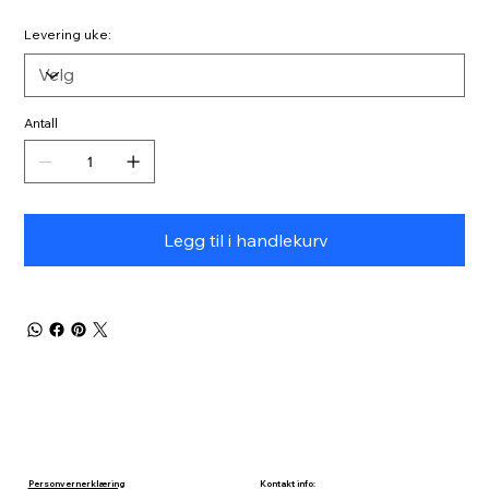
Levering uke:
Antall
Legg til i handlekurv
Kontakt info:
Personvernerklæring