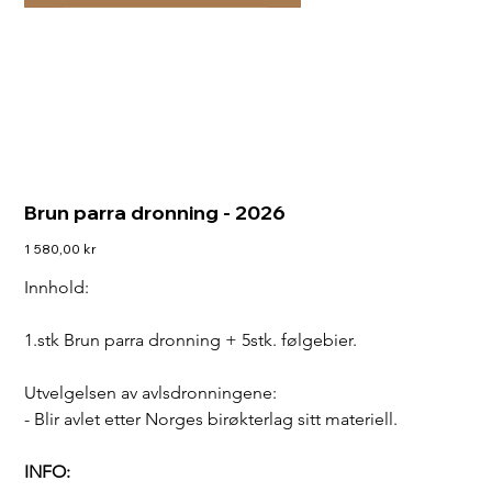
Brun parra dronning - 2026
Pris
1 580,00 kr
Innhold:
1.stk Brun parra dronning + 5stk. følgebier.
Utvelgelsen av avlsdronningene:
- Blir avlet etter Norges birøkterlag sitt materiell.
INFO: